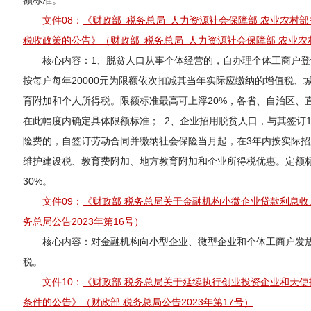
额标准。
文件08：
《财政部 税务总局 人力资源社会保障部 农业农村
税收政策的公告
》（
财政部 税务总局 人力资源社会保障部 农业农村
核心内容：
1、脱贫人口从事个体经营的，自办理个体工商户登
按每户每年20000元为限额依次扣减其当年实际应缴纳的增值税、
育附加和个人所得税。限额标准最高可上浮20%，各省、自治区、
在此幅度内确定具体限额标准； 2、企业招用脱贫人口，与其签订
险费的，自签订劳动合同并缴纳社会保险当月起，在3年内按实际
维护建设税、教育费附加、地方教育附加和企业所得税优惠。定额标
30%。
文件09：
《财政部 税务总局关于金融机构小微企业贷款利息
务总局公告2023年第16号）
核心内容：对金融机构向小型企业、微型企业和个体工商户发
税。
文件10：
《财政部 税务总局关于延续执行创业投资企业和天
条件的公告
》（
财政部 税务总局公告2023年第17号）