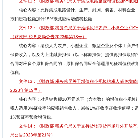
文件11：
《财政部 税务总局关于集成电路企业增值税加计抵减政
核心内容：
允许集成电路设计、生产、封测、装备、材料企业
抵扣进项税额加计15%抵减应纳增值税税额
文件12：《
财政部 税务总局关于延续执行农户、小微企业和
（
财政部 税务总局公告2023年第18号）
核心内容：
纳税人为农户、小型企业、微型企业及个体工商户
保费收入，以及为上述融资担保（以下称原担保）提供再担保取得
合同对应多个原担保合同的，原担保合同应全部适用免征增值税政
值税。
文件13：
《财政部 税务总局关于增值税小规模纳税人减免增值
2023年第19号）
核心内容：
对月销售额10万元以下（含本数）的增值税小规模
税人适用3%征收率的应税销售收入，减按1%征收率征收增值税；
1%预征率预缴增值税。
文件14：
《财政部 税务总局关于支持货物期货市场对外开放有
局公告2023年第21号）