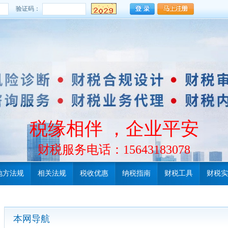
验证码：
税缘相伴 ，企业平安
财税服务电话：15643183078
地方法规
相关法规
税收优惠
纳税指南
财税工具
财税实
本网导航