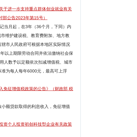
部关于进一步支持重点群体创业就业有关
部公告2023年第15号）
记当月起，在3年（36个月，下同）内
城市维护建设税、教育费附加、地方教
直辖市人民政府可根据本地区实际情况
1年以上期限劳动合同并依法缴纳社会保
招用人数予以定额依次扣减增值税、城市
准为每人每年6000元，最高可上浮
收入免征增值税政策的公告
》（
财政部 税
放小额贷款取得的利息收入，免征增值
使投资个人投资初创科技型企业有关政策