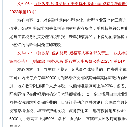
文件06：
《财政部 税务总局关于支持小微企业融资有关税收政
2023年第13号）
核心内容：
1、对金融机构向小型企业、微型企业及个体工商
值税。金融机构应将相关免税证明材料留存备查，单独核算符合免
定向主管税务机关办理纳税申报；未单独核算的，不得免征增值税；
业签订的借款合同免征印花税。
文件07：
《财政部 税务总局 退役军人事务部关于进一步扶持
策的公告
》（
财政部 税务总局 退役军人事务部公告2023年第14号
核心内容：
1、自主就业退役士兵从事个体经营的，自办理个体
下同）内按每户每年20000元为限额依次扣减其当年实际应缴纳的
加、地方教育附加和个人所得税。限额标准最高可上浮20%，各省
区实际情况在此幅度内确定具体限额标准； 2、企业招用自主就业
同并依法缴纳社会保险费的，自签订劳动合同并缴纳社会保险当月
次扣减增值税、城市维护建设税、教育费附加、地方教育附加和企
6000元，最高可上浮50%，各省、自治区、直辖市人民政府可根