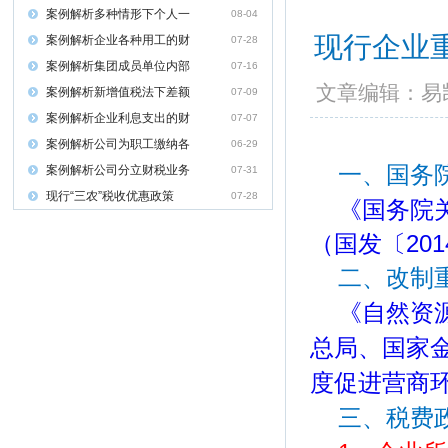
案例解析多种情形下个人一
08-04
现行企业重
案例解析企业各种用工的财
07-28
案例解析集团成员单位内部
07-16
文章编辑：
案例解析新增值税法下差额
07-09
案例解析企业利息支出的财
07-07
案例解析公司为职工缴纳各
06-29
一、国务
案例解析公司分立财税业务
07-31
现行“三农”税收优惠政策
07-28
《国务院
（国发〔201
二、改制
《自然资
总局、国家
度促进营商环
三、税费