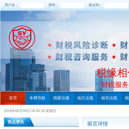
用户名：
密码：
验证码：
税缘相
财税服务电
首页
本网导航
国家法规
地方法规
相关法规
税
2026年08月09日 08:45:28 星期日
热点资讯
留言详情