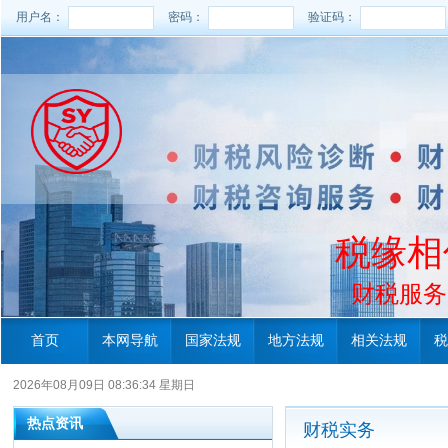
用户名：
密码：
验证码：
税缘相
财税服务电
首页
本网导航
国家法规
地方法规
相关法规
税
2026年08月09日 08:36:34 星期日
热点资讯
财税实务